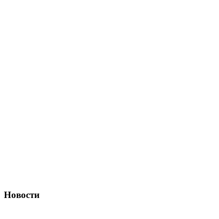
Новости
Полностью беспилотные грузовики КамАЗ