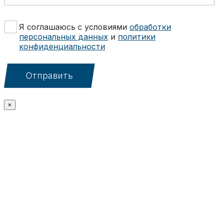
т
а
е
т
л
ь
Ч
Я соглашаюсь с условиями
обработки
е
с
е
персональных данных
и
политики
ф
я
к
конфиденциальности
о
*
б
н
о
а
к
Отправить
*
с
ы
*
×