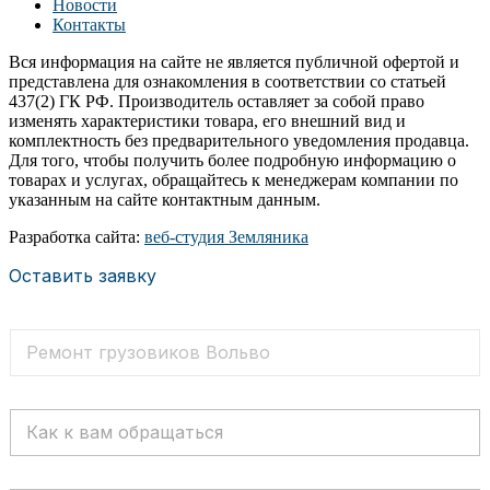
Новости
Контакты
Вся информация на сайте не является публичной офертой и
представлена для ознакомления в соответствии со статьей
437(2) ГК РФ. Производитель оставляет за собой право
изменять характеристики товара, его внешний вид и
комплектность без предварительного уведомления продавца.
Для того, чтобы получить более подробную информацию о
товарах и услугах, обращайтесь к менеджерам компании по
указанным на сайте контактным данным.
Разработка сайта:
веб-студия Земляника
Оставить заявку
Т
е
к
с
К
т
а
о
к
в
к
а