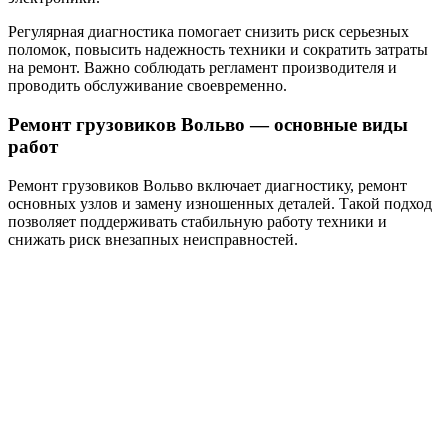
Регулярная диагностика помогает снизить риск серьезных
поломок, повысить надежность техники и сократить затраты
на ремонт. Важно соблюдать регламент производителя и
проводить обслуживание своевременно.
Ремонт грузовиков Вольво — основные виды
работ
Ремонт грузовиков Вольво включает диагностику, ремонт
основных узлов и замену изношенных деталей. Такой подход
позволяет поддерживать стабильную работу техники и
снижать риск внезапных неисправностей.
Проводится замена моторного масла, технических жидкостей
и фильтров. Также выполняется проверка тормозной
системы, ходовой части, сцепления и системы охлаждения.
Благодаря регулярному обслуживанию уменьшается износ
основных узлов и увеличивается срок службы техники.