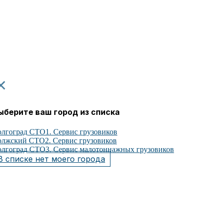
×
ыберите ваш город из списка
лгоград СТО1. Сервис грузовиков
лжский СТО2. Сервис грузовиков
лгоград СТО3. Сервис малотоннажных грузовиков
В списке нет моего города