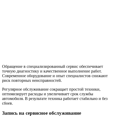
колодок, дисков и обслуживание пневматических
компонентов. Проверяется работа всей системы, так как от
неё зависит безопасность эксплуатации. Своевременный
ремонт обеспечивает надежное торможение.
Ремонт тягачей электрооборудования включает проверку
проводки, датчиков и электронных систем. Устраняются
неисправности, влияющие на работу двигателя, освещения и
систем управления. Исправная электроника обеспечивает
стабильную работу техники.
Обращение в специализированный сервис обеспечивает
точную диагностику и качественное выполнение работ.
Современное оборудование и опыт специалистов снижают
риск повторных неисправностей.
Регулярное обслуживание сокращает простой техники,
оптимизирует расходы и увеличивает срок службы
автомобиля. В результате техника работает стабильно и без
сбоев.
Запись на сервисное обслуживание