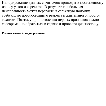
Игнорирование данных симптомов приводит к постепенному
износу узлов и агрегатов. В результате небольшая
неисправность может перерасти в серьёзную поломку,
требующую дорогостоящего ремонта и длительного простоя
техники. Поэтому при появлении первых признаков важно
своевременно обратиться в сервис и провести диагностику.
Ремонт тягачей: виды ремонта
Ремонт тягачей начинается с диагностики всех систем
автомобиля. Проверка выполняется с помощью
специализированного оборудования, которое считывает
ошибки и позволяет точно определить неисправности. Это
помогает быстро выявить проблему и определить объём
необходимых работ.
Ремонт тягачей двигателя включает замену изношенных
деталей, устранение неисправностей и восстановление
работы узла. Проводится замена поршней, колец, прокладок,