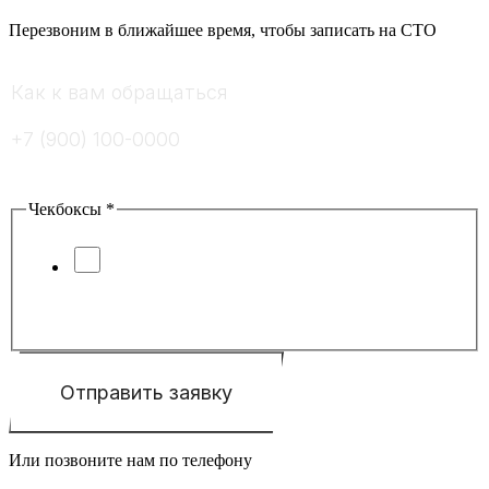
Перезвоним в ближайшее время, чтобы записать на СТО
Как к вам обращаться
*
Ваш номер телефона
*
Введите ответ
*
=
Чекбоксы
*
Я соглашаюсь с условиями
обработки персональных данных
и
политики конфиденциальности
Отправить заявку
Или позвоните нам по телефону