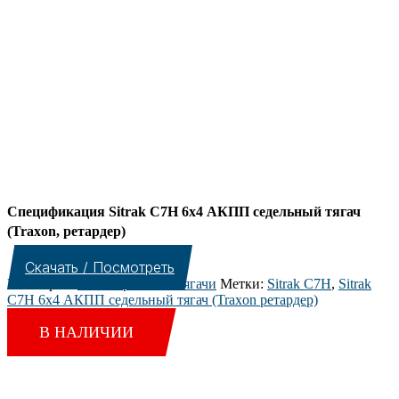
Спецификация Sitrak C7H 6х4 АКПП седельный тягач
(Traxon, ретардер)
Скачать / Посмотреть
Категория:
Магистральные тягачи
Метки:
Sitrak C7H
,
Sitrak
C7H 6х4 АКПП седельный тягач (Traxon ретардер)
Sale 4%
В НАЛИЧИИ