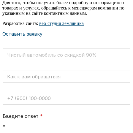
Для того, чтобы получить более подробную информацию о
товарах и услугах, обращайтесь к менеджерам компании по
указанным на сайте контактным данным.
Разработка сайта:
веб-студия Земляника
Оставить заявку
Т
е
к
с
К
т
а
о
к
в
к
а
В
в
я
а
а
с
ш
м
т
н
о
р
Введите ответ
*
о
б
о
м
р
к
=
е
а
а