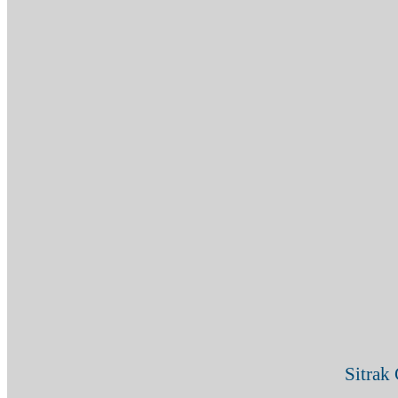
Контакты
X
+7 (909) 380-4040
Sitrak