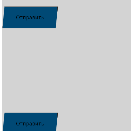
Отправить
×
Рассчитать лизинг
Текстовая строка
Как к вам обращаться
*
Ваш номер телефона
*
Введите ответ
*
=
Чекбоксы
*
Я соглашаюсь с условиями
обработки
персональных данных
и
политики
конфиденциальности
Отправить