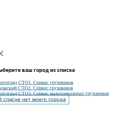
×
ыберите ваш город из списка
лгоград СТО1. Сервис грузовиков
лжский СТО2. Сервис грузовиков
лгоград СТО3. Сервис малотоннажных грузовиков
В списке нет моего города