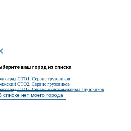
×
ыберите ваш город из списка
лгоград СТО1. Сервис грузовиков
лжский СТО2. Сервис грузовиков
лгоград СТО3. Сервис малотоннажных грузовиков
В списке нет моего города